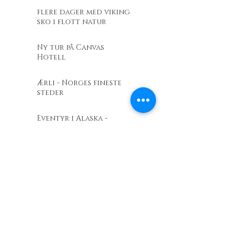
flere dager med viking
sko i flott natur
Ny tur på Canvas
Hotell
Ærli - Norges fineste
steder
Eventyr i Alaska -
Talkeetna Fishing
lodge
Barents Outdoor
Revir.no - En
entusiastdrevet
friluftslivsbutikk
Telenor Kystradio