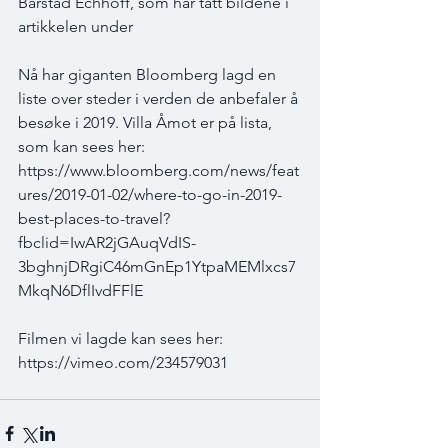
Barstad Echhoff, som har tatt bildene i 
artikkelen under
Nå har giganten Bloomberg lagd en 
liste over steder i verden de anbefaler å 
besøke i 2019. Villa Åmot er på lista, 
som kan sees her: 
https://www.bloomberg.com/news/feat
ures/2019-01-02/where-to-go-in-2019-
best-places-to-travel?
fbclid=IwAR2jGAuqVdIS-
3bghnjDRgiC46mGnEp1YtpaMEMlxcs7
MkqN6DflIvdFFlE
Filmen vi lagde kan sees her: 
https://vimeo.com/234579031