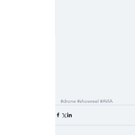
#drone
#showreel
#AVIA