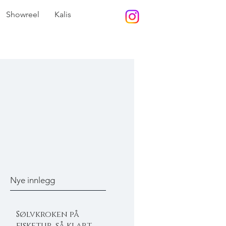
Showreel
Kalis
Nye innlegg
Sølvkroken på
fisketur, så klart