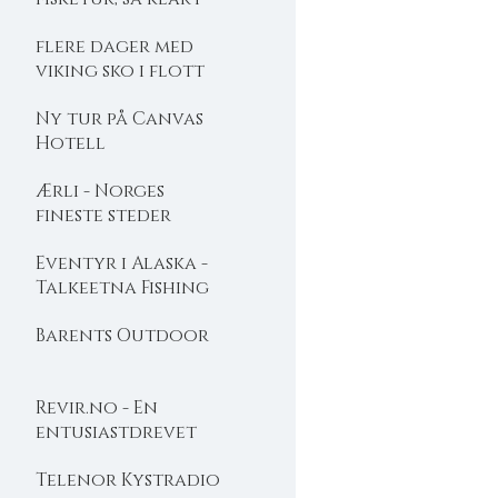
flere dager med
viking sko i flott
natur
Ny tur på Canvas
Hotell
Ærli - Norges
fineste steder
Eventyr i Alaska -
Talkeetna Fishing
lodge
Barents Outdoor
Revir.no - En
entusiastdrevet
friluftslivsbutikk
Telenor Kystradio