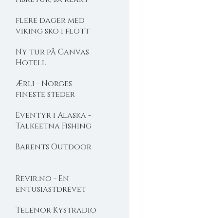
flere dager med
viking sko i flott
natur
Ny tur på Canvas
Hotell
Ærli - Norges
fineste steder
Eventyr i Alaska -
Talkeetna Fishing
lodge
Barents Outdoor
Revir.no - En
entusiastdrevet
friluftslivsbutikk
Telenor Kystradio