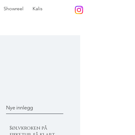
Showreel
Kalis
Nye innlegg
Sølvkroken på
fisketur, så klart