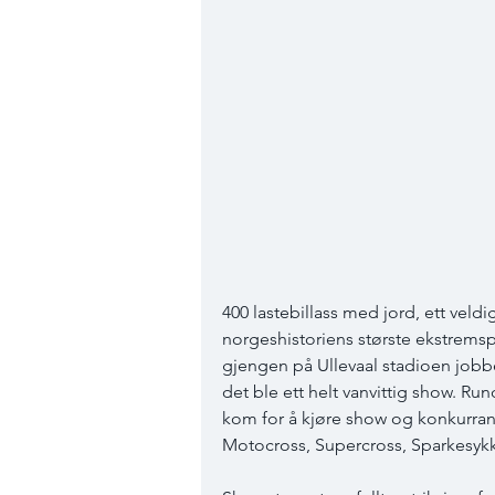
400 lastebillass med jord, ett veldi
norgeshistoriens største ekstrems
gjengen på Ullevaal stadioen jobbet 
det ble ett helt vanvittig show. Ru
kom for å kjøre show og konkurrans
Motocross, Supercross, Sparkesyk