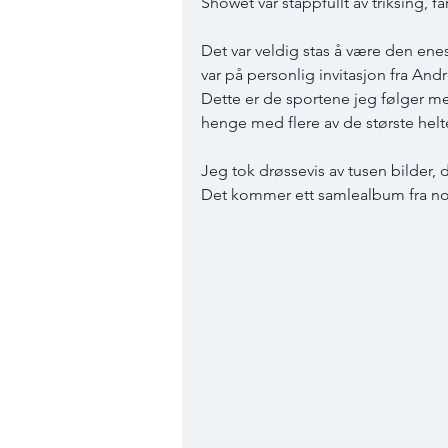
Showet var stappfullt av triksing, fa
Det var veldig stas å være den enes
var på personlig invitasjon fra Andre
Dette er de sportene jeg følger me
henge med flere av de største helt
Jeg tok drøssevis av tusen bilder,
Det kommer ett samlealbum fra noe