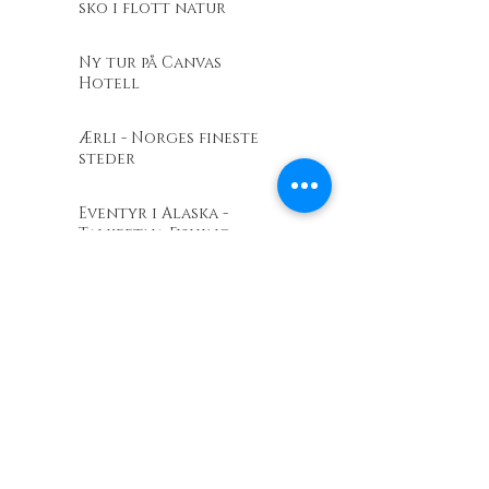
sko i flott natur
Ny tur på Canvas
Hotell
Ærli - Norges fineste
steder
Eventyr i Alaska -
Talkeetna Fishing
lodge
Barents Outdoor
Revir.no - En
entusiastdrevet
friluftslivsbutikk
Telenor Kystradio