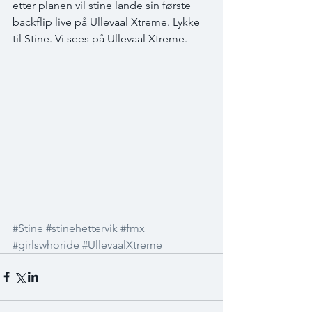
etter planen vil stine lande sin første 
backflip live på Ullevaal Xtreme. Lykke 
til Stine. Vi sees på Ullevaal Xtreme.
#Stine
#stinehettervik
#fmx
#girlswhoride
#UllevaalXtreme