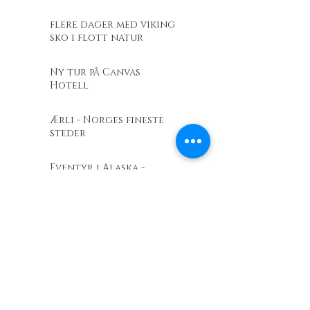
flere dager med viking
sko i flott natur
Ny tur på Canvas
Hotell
Ærli - Norges fineste
steder
Eventyr i Alaska -
Talkeetna Fishing
lodge
Barents Outdoor
Revir.no - En
entusiastdrevet
friluftslivsbutikk