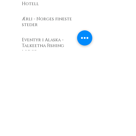
Hotell
Ærli - Norges fineste
steder
Eventyr i Alaska -
Talkeetna Fishing
lodge
Barents Outdoor
Revir.no - En
entusiastdrevet
friluftslivsbutikk
Telenor Kystradio
Viking Outdoor
Footwear