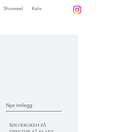
Showreel
Kalis
Nye innlegg
Sølvkroken på
fisketur, så klart