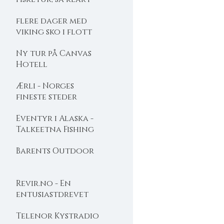
flere dager med
viking sko i flott
natur
Ny tur på Canvas
Hotell
Ærli - Norges
fineste steder
Eventyr i Alaska -
Talkeetna Fishing
lodge
Barents Outdoor
Revir.no - En
entusiastdrevet
friluftslivsbutikk
Telenor Kystradio